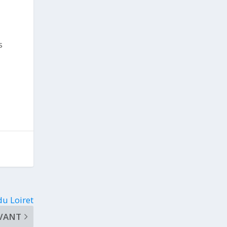
s
du Loiret
VANT