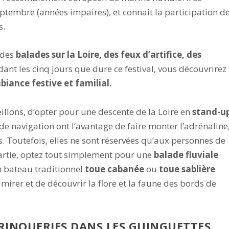
ptembre (années impaires), et connaît la participation d
s.
r des
balades sur la Loire, des feux d’artifice, des
ant les cinq jours que dure ce festival, vous découvrirez
biance festive et familial.
eillons, d’opter pour une descente de la Loire en
stand-u
 de navigation ont l’avantage de faire monter l’adrénaline
s. Toutefois, elles ne sont réservées qu’aux personnes de
 partie, optez tout simplement pour une
balade fluviale
n bateau traditionnel
toue cabanée
ou
toue sablière
mirer et de découvrir la flore et la faune des bords de
TRINQUERIES DANS LES GUINGUETTES