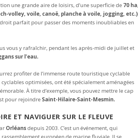
tion une grande aire de loisirs, d’une superficie de
70 ha
ch-volley, voile, canoë, planche à voile, jogging, etc.)
’endroit parfait pour passer des moments inoubliables en
 vous y rafraîchir, pendant les après-midi de juillet et
gans sur l’eau.
urrez profiter de l’immense route touristique cyclable
es cyclables optimisées, ont été spécialement aménagées
mémorable. À titre d’exemple, vous pouvez mettre le cap
st pour rejoindre
Saint-Hilaire-Saint-Mesmin.
OIRE ET NAVIGUER SUR LE FLEUVE
par
Orléans
depuis 2003. C’est un événement, qui
d rassemblement européen de marine fluviale. Il se